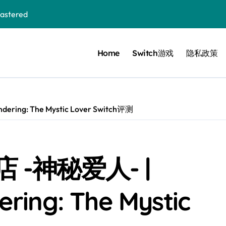
stered
Home
Switch游戏
隐私政策
 Bloom in the mist
ennis
cer Resurrection
ng: The Mystic Lover Switch评测
e I Jedi Power Battles
-神秘爱人- |
Untold
ring: The Mystic
 Collection