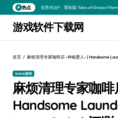
跳
热点
圣恩传说F：重制版 Tales of Graces f Rema
转
到
幻刃奇美拉 Blade Chimera
内
游戏软件下载网
容
终焉之玛格诺利亚：雾中之花 ENDER MAGNOLIA
休闲运动系列：网球 Casual Sport Series T
死灵法师之剑：复活 Sword of the Necroman
首页
麻烦清理专家咖啡店 -神秘爱人- | Handsome Launderi
星球大战前传1：绝地力量之战 Star Wars Episod
天籁之国 Symphonia
Switch游戏
阿瑞亚之旅 Worlds of Aria
麻烦清理专家咖啡店 
阿喀琉斯：传说未竟之谜 Achilles Legends 
Handsome Launde
小镇惊魂：重制版合集 DreadOut Remastered