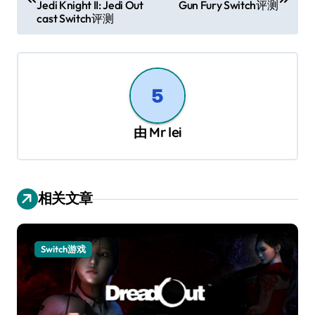
Jedi Knight II: Jedi Out
Gun Fury Switch评测
导
cast Switch评测
航
由
Mr lei
相关文章
Switch游戏