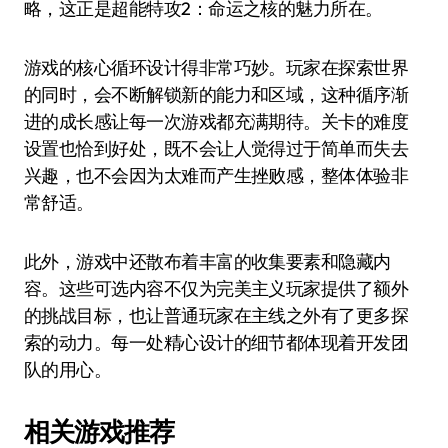
略，这正是超能特攻2：命运之核的魅力所在。
游戏的核心循环设计得非常巧妙。玩家在探索世界
的同时，会不断解锁新的能力和区域，这种循序渐
进的成长感让每一次游戏都充满期待。关卡的难度
设置也恰到好处，既不会让人觉得过于简单而失去
兴趣，也不会因为太难而产生挫败感，整体体验非
常舒适。
此外，游戏中还散布着丰富的收集要素和隐藏内
容。这些可选内容不仅为完美主义玩家提供了额外
的挑战目标，也让普通玩家在主线之外有了更多探
索的动力。每一处精心设计的细节都体现着开发团
队的用心。
相关游戏推荐