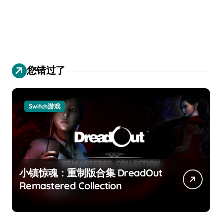
您错过了
Switch游戏
小镇惊魂：重制版合集 DreadOut
Remastered Collection