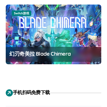
Switch游戏
幻刃奇美拉 Blade Chimera
手机扫码免费下载