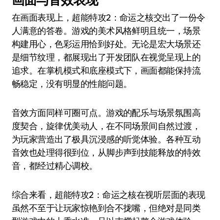
在画面表现上，超能特攻2：命运之核交出了一份令
人满意的答卷。游戏的美术风格鲜明且统一，场景
构建用心，色彩运用恰到好处。无论是宏大场景还
是细节纹理，都展现出了开发团队在视觉呈现上的
追求。在掌机模式和底座模式下，画面都能保持流
畅稳定，没有明显的性能问题。
音效方面同样可圈可点。游戏的配乐与场景氛围高
度契合，旋律优美动人，在不同场景间自然过渡，
为玩家营造出了极具沉浸感的听觉体验。各种互动
音效也处理得很到位，从脚步声到技能释放的特效
音，都经过精心调校。
综合来看，超能特攻2：命运之核在视听层面的表现
虽然不至于让玩家惊艳到合不拢嘴，但绝对是同类