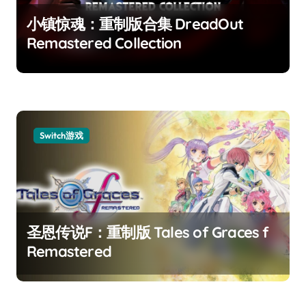
小镇惊魂：重制版合集 DreadOut
Remastered Collection
Switch游戏
圣恩传说F：重制版 Tales of Graces f
Remastered