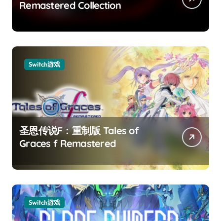
Remastered Collection
Switch游戏
圣恩传说F：重制版 Tales of
Graces f Remastered
Switch游戏