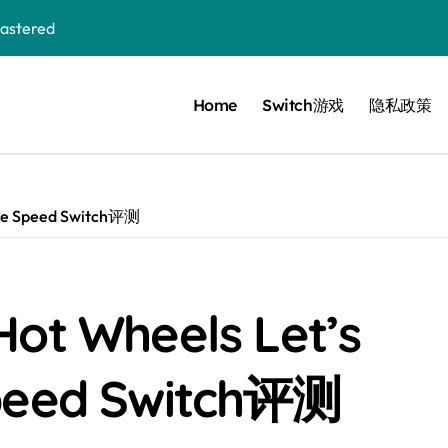
stered
Home
Switch游戏
隐私政策
 Bloom in the mist
ennis
cer Resurrection
te Speed Switch评测
e I Jedi Power Battles
 Wheels Let’s
Untold
Speed Switch评测
 Collection