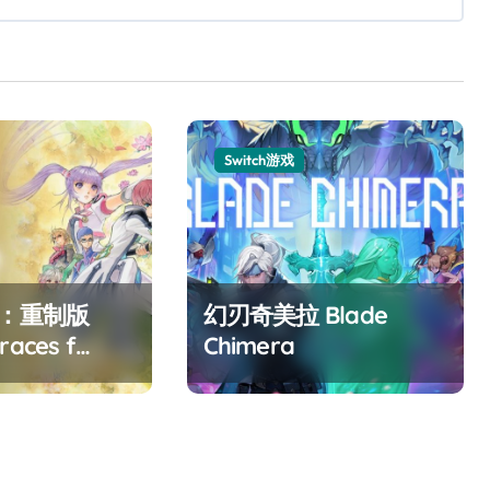
Switch游戏
F：重制版
幻刃奇美拉 Blade
races f
Chimera
ed