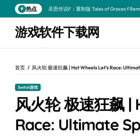
跳
热点
圣恩传说F：重制版 Tales of Graces f Rema
转
到
幻刃奇美拉 Blade Chimera
内
游戏软件下载网
容
终焉之玛格诺利亚：雾中之花 ENDER MAGNOLIA
休闲运动系列：网球 Casual Sport Series T
死灵法师之剑：复活 Sword of the Necroman
首页
风火轮 极速狂飙 | Hot Wheels Let’s Race: Ultima
星球大战前传1：绝地力量之战 Star Wars Episod
天籁之国 Symphonia
Switch游戏
阿瑞亚之旅 Worlds of Aria
风火轮 极速狂飙 | Hot
阿喀琉斯：传说未竟之谜 Achilles Legends 
Race: Ultimate 
小镇惊魂：重制版合集 DreadOut Remastered